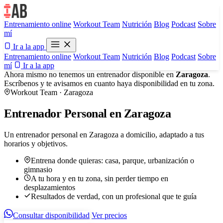
Entrenamiento online
Workout Team
Nutrición
Blog
Podcast
Sobre
mí
Ir a la app
Entrenamiento online
Workout Team
Nutrición
Blog
Podcast
Sobre
mí
Ir a la app
Ahora mismo no tenemos un entrenador disponible en
Zaragoza
.
Escríbenos y te avisamos en cuanto haya disponibilidad en tu zona.
Workout Team · Zaragoza
Entrenador Personal en Zaragoza
Un entrenador personal en Zaragoza a domicilio, adaptado a tus
horarios y objetivos.
Entrena donde quieras: casa, parque, urbanización o
gimnasio
A tu hora y en tu zona, sin perder tiempo en
desplazamientos
Resultados de verdad, con un profesional que te guía
Consultar disponibilidad
Ver precios