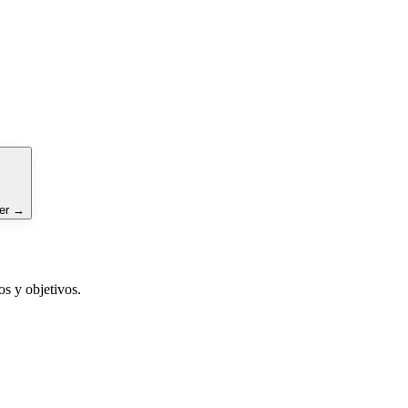
er
→
s y objetivos.