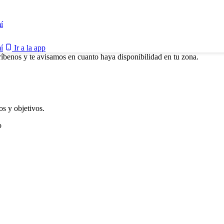
í
í
Ir a la app
ríbenos y te avisamos en cuanto haya disponibilidad en tu zona.
s y objetivos.
o