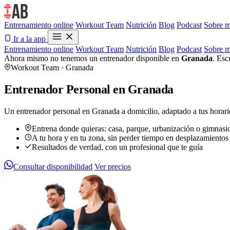
Entrenamiento online
Workout Team
Nutrición
Blog
Podcast
Sobre m
Ir a la app
Entrenamiento online
Workout Team
Nutrición
Blog
Podcast
Sobre m
Ahora mismo no tenemos un entrenador disponible en
Granada
. Esc
Workout Team · Granada
Entrenador Personal en Granada
Un entrenador personal en Granada a domicilio, adaptado a tus horario
Entrena donde quieras: casa, parque, urbanización o gimnasi
A tu hora y en tu zona, sin perder tiempo en desplazamientos
Resultados de verdad, con un profesional que te guía
Consultar disponibilidad
Ver precios