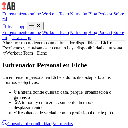
Entrenamiento online
Workout Team
Nutrición
Blog
Podcast
Sobre
mí
Ir a la app
Entrenamiento online
Workout Team
Nutrición
Blog
Podcast
Sobre
mí
Ir a la app
Ahora mismo no tenemos un entrenador disponible en
Elche
.
Escríbenos y te avisamos en cuanto haya disponibilidad en tu zona.
Workout Team · Elche
Entrenador Personal en Elche
Un entrenador personal en Elche a domicilio, adaptado a tus
horarios y objetivos.
Entrena donde quieras: casa, parque, urbanización o
gimnasio
A tu hora y en tu zona, sin perder tiempo en
desplazamientos
Resultados de verdad, con un profesional que te guía
Consultar disponibilidad
Ver precios