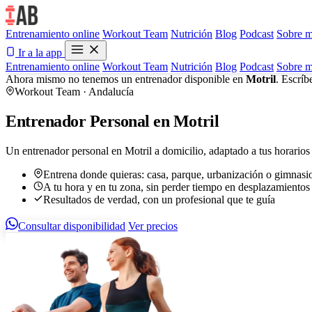
Entrenamiento online
Workout Team
Nutrición
Blog
Podcast
Sobre m
Ir a la app
Entrenamiento online
Workout Team
Nutrición
Blog
Podcast
Sobre m
Ahora mismo no tenemos un entrenador disponible en
Motril
. Escríb
Workout Team · Andalucía
Entrenador Personal en Motril
Un entrenador personal en Motril a domicilio, adaptado a tus horarios 
Entrena donde quieras: casa, parque, urbanización o gimnasi
A tu hora y en tu zona, sin perder tiempo en desplazamientos
Resultados de verdad, con un profesional que te guía
Consultar disponibilidad
Ver precios