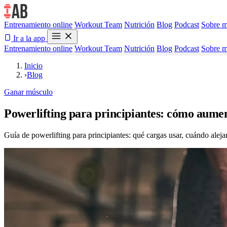
Entrenamiento online
Workout Team
Nutrición
Blog
Podcast
Sobre m
Ir a la app
Entrenamiento online
Workout Team
Nutrición
Blog
Podcast
Sobre m
Inicio
›
Blog
Ganar músculo
Powerlifting para principiantes: cómo aumen
Guía de powerlifting para principiantes: qué cargas usar, cuándo aleja