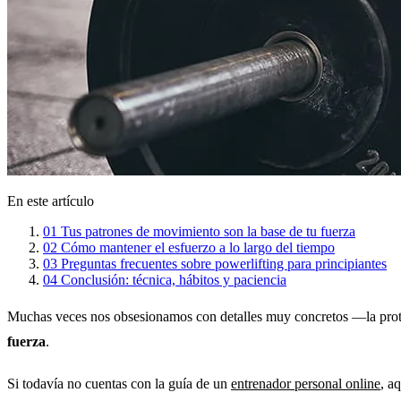
En este artículo
01
Tus patrones de movimiento son la base de tu fuerza
02
Cómo mantener el esfuerzo a lo largo del tiempo
03
Preguntas frecuentes sobre powerlifting para principiantes
04
Conclusión: técnica, hábitos y paciencia
Muchas veces nos obsesionamos con detalles muy concretos —la proteín
fuerza
.
Si todavía no cuentas con la guía de un
entrenador personal online
, a