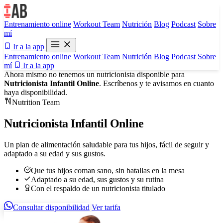
Entrenamiento online
Workout Team
Nutrición
Blog
Podcast
Sobre
mí
Ir a la app
Entrenamiento online
Workout Team
Nutrición
Blog
Podcast
Sobre
mí
Ir a la app
Ahora mismo no tenemos un nutricionista disponible para
Nutricionista Infantil Online
. Escríbenos y te avisamos en cuanto
haya disponibilidad.
Nutrition Team
Nutricionista Infantil Online
Un plan de alimentación saludable para tus hijos, fácil de seguir y
adaptado a su edad y sus gustos.
Que tus hijos coman sano, sin batallas en la mesa
Adaptado a su edad, sus gustos y su rutina
Con el respaldo de un nutricionista titulado
Consultar disponibilidad
Ver tarifa