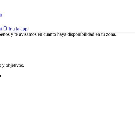
í
í
Ir a la app
benos y te avisamos en cuanto haya disponibilidad en tu zona.
 y objetivos.
o