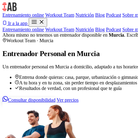
Entrenamiento online
Workout Team
Nutrición
Blog
Podcast
Sobre m
Ir a la app
Entrenamiento online
Workout Team
Nutrición
Blog
Podcast
Sobre m
Ahora mismo no tenemos un entrenador disponible en
Murcia
. Escrí
Workout Team · Murcia
Entrenador Personal en Murcia
Un entrenador personal en Murcia a domicilio, adaptado a tus horarios
Entrena donde quieras: casa, parque, urbanización o gimnasi
A tu hora y en tu zona, sin perder tiempo en desplazamientos
Resultados de verdad, con un profesional que te guía
Consultar disponibilidad
Ver precios