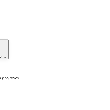
er
→
 y objetivos.