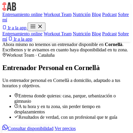
Entrenamiento online
Workout Team
Nutrición
Blog
Podcast
Sobre
mí
Ir a la app
Entrenamiento online
Workout Team
Nutrición
Blog
Podcast
Sobre
mí
Ir a la app
Ahora mismo no tenemos un entrenador disponible en
Cornellà
.
Escríbenos y te avisamos en cuanto haya disponibilidad en tu zona.
Workout Team · Cataluña
Entrenador Personal en Cornellà
Un entrenador personal en Cornellà a domicilio, adaptado a tus
horarios y objetivos.
Entrena donde quieras: casa, parque, urbanización o
gimnasio
A tu hora y en tu zona, sin perder tiempo en
desplazamientos
Resultados de verdad, con un profesional que te guía
Consultar disponibilidad
Ver precios