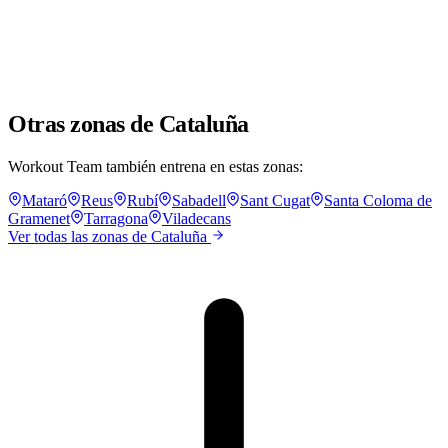
Otras zonas de Cataluña
Workout Team también entrena en estas zonas:
Mataró
Reus
Rubí
Sabadell
Sant Cugat
Santa Coloma de
Gramenet
Tarragona
Viladecans
Ver todas las zonas de Cataluña