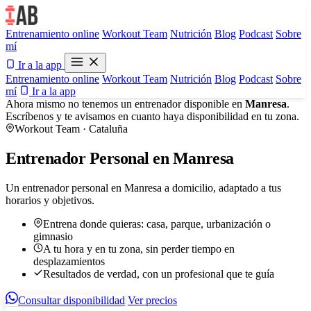
Entrenamiento online
Workout Team
Nutrición
Blog
Podcast
Sobre
mí
Ir a la app
Entrenamiento online
Workout Team
Nutrición
Blog
Podcast
Sobre
mí
Ir a la app
Ahora mismo no tenemos un entrenador disponible en
Manresa
.
Escríbenos y te avisamos en cuanto haya disponibilidad en tu zona.
Workout Team · Cataluña
Entrenador Personal en Manresa
Un entrenador personal en Manresa a domicilio, adaptado a tus
horarios y objetivos.
Entrena donde quieras: casa, parque, urbanización o
gimnasio
A tu hora y en tu zona, sin perder tiempo en
desplazamientos
Resultados de verdad, con un profesional que te guía
Consultar disponibilidad
Ver precios