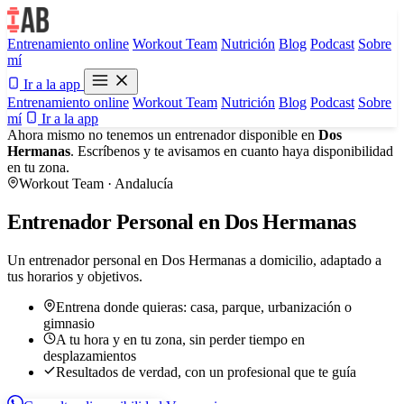
Entrenamiento online
Workout Team
Nutrición
Blog
Podcast
Sobre
mí
Ir a la app
Entrenamiento online
Workout Team
Nutrición
Blog
Podcast
Sobre
mí
Ir a la app
Ahora mismo no tenemos un entrenador disponible en
Dos
Hermanas
. Escríbenos y te avisamos en cuanto haya disponibilidad
en tu zona.
Workout Team · Andalucía
Entrenador Personal en Dos Hermanas
Un entrenador personal en Dos Hermanas a domicilio, adaptado a
tus horarios y objetivos.
Entrena donde quieras: casa, parque, urbanización o
gimnasio
A tu hora y en tu zona, sin perder tiempo en
desplazamientos
Resultados de verdad, con un profesional que te guía