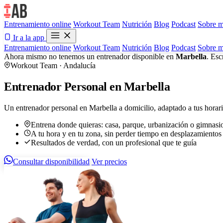
Entrenamiento online
Workout Team
Nutrición
Blog
Podcast
Sobre m
Ir a la app
Entrenamiento online
Workout Team
Nutrición
Blog
Podcast
Sobre m
Ahora mismo no tenemos un entrenador disponible en
Marbella
. Esc
Workout Team · Andalucía
Entrenador Personal en Marbella
Un entrenador personal en Marbella a domicilio, adaptado a tus horari
Entrena donde quieras: casa, parque, urbanización o gimnasi
A tu hora y en tu zona, sin perder tiempo en desplazamientos
Resultados de verdad, con un profesional que te guía
Consultar disponibilidad
Ver precios