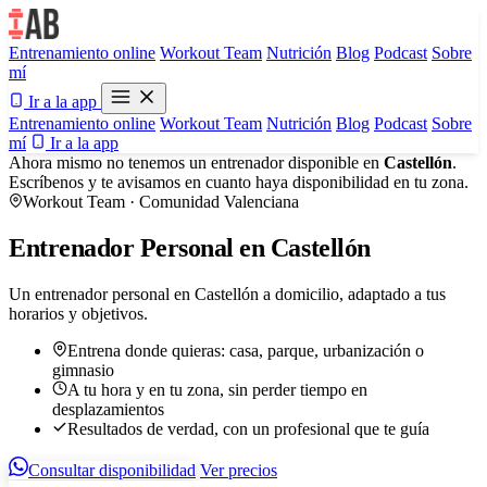
Entrenamiento online
Workout Team
Nutrición
Blog
Podcast
Sobre
mí
Ir a la app
Entrenamiento online
Workout Team
Nutrición
Blog
Podcast
Sobre
mí
Ir a la app
Ahora mismo no tenemos un entrenador disponible en
Castellón
.
Escríbenos y te avisamos en cuanto haya disponibilidad en tu zona.
Workout Team · Comunidad Valenciana
Entrenador Personal en Castellón
Un entrenador personal en Castellón a domicilio, adaptado a tus
horarios y objetivos.
Entrena donde quieras: casa, parque, urbanización o
gimnasio
A tu hora y en tu zona, sin perder tiempo en
desplazamientos
Resultados de verdad, con un profesional que te guía
Consultar disponibilidad
Ver precios