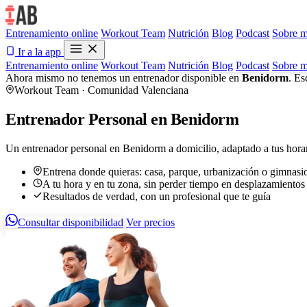
Entrenamiento online
Workout Team
Nutrición
Blog
Podcast
Sobre m
Ir a la app
Entrenamiento online
Workout Team
Nutrición
Blog
Podcast
Sobre m
Ahora mismo no tenemos un entrenador disponible en
Benidorm
. Es
Workout Team · Comunidad Valenciana
Entrenador Personal en Benidorm
Un entrenador personal en Benidorm a domicilio, adaptado a tus horar
Entrena donde quieras: casa, parque, urbanización o gimnasi
A tu hora y en tu zona, sin perder tiempo en desplazamientos
Resultados de verdad, con un profesional que te guía
Consultar disponibilidad
Ver precios