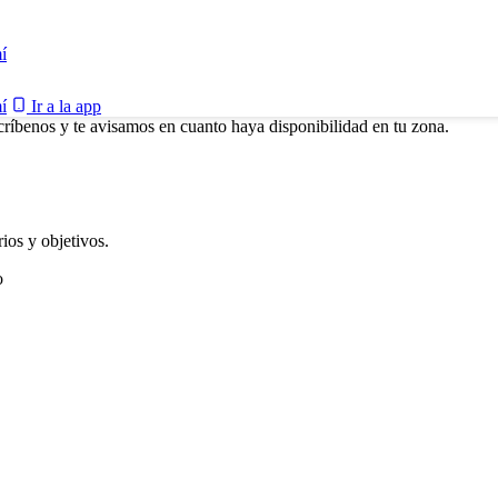
í
í
Ir a la app
críbenos y te avisamos en cuanto haya disponibilidad en tu zona.
ios y objetivos.
o