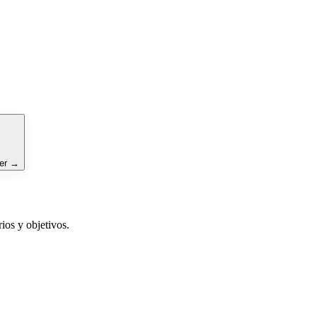
er
→
ios y objetivos.