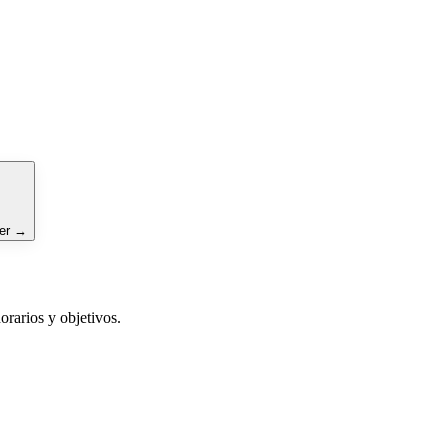
er
→
rarios y objetivos.