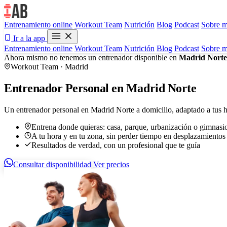
Entrenamiento online
Workout Team
Nutrición
Blog
Podcast
Sobre m
Ir a la app
Entrenamiento online
Workout Team
Nutrición
Blog
Podcast
Sobre m
Ahora mismo no tenemos un entrenador disponible en
Madrid Norte
Workout Team · Madrid
Entrenador Personal en Madrid Norte
Un entrenador personal en Madrid Norte a domicilio, adaptado a tus ho
Entrena donde quieras: casa, parque, urbanización o gimnasi
A tu hora y en tu zona, sin perder tiempo en desplazamientos
Resultados de verdad, con un profesional que te guía
Consultar disponibilidad
Ver precios