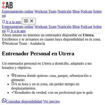
Entrenamiento online
Workout Team
Nutrición
Blog
Podcast
Sobre
mí
Ir a la app
Entrenamiento online
Workout Team
Nutrición
Blog
Podcast
Sobre
mí
Ir a la app
Ahora mismo no tenemos un entrenador disponible en
Utrera
.
Escríbenos y te avisamos en cuanto haya disponibilidad en tu zona.
Workout Team · Andalucía
Entrenador Personal en Utrera
Un entrenador personal en Utrera a domicilio, adaptado a tus
horarios y objetivos.
Entrena donde quieras: casa, parque, urbanización o
gimnasio
A tu hora y en tu zona, sin perder tiempo en
desplazamientos
Resultados de verdad, con un profesional que te guía
Consultar disponibilidad
Ver precios