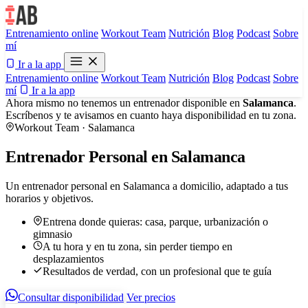
Entrenamiento online
Workout Team
Nutrición
Blog
Podcast
Sobre
mí
Ir a la app
Entrenamiento online
Workout Team
Nutrición
Blog
Podcast
Sobre
mí
Ir a la app
Ahora mismo no tenemos un entrenador disponible en
Salamanca
.
Escríbenos y te avisamos en cuanto haya disponibilidad en tu zona.
Workout Team · Salamanca
Entrenador Personal en Salamanca
Un entrenador personal en Salamanca a domicilio, adaptado a tus
horarios y objetivos.
Entrena donde quieras: casa, parque, urbanización o
gimnasio
A tu hora y en tu zona, sin perder tiempo en
desplazamientos
Resultados de verdad, con un profesional que te guía
Consultar disponibilidad
Ver precios